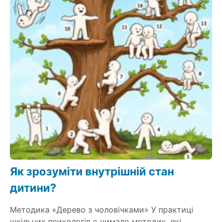
Як зрозуміти внутрішній стан
дитини?
Методика «Дерево з чоловічками» У практиці
шкільних психологів є чимало методик, які