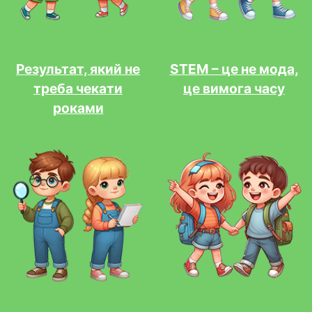
Результат, який не
STEM – це не мода,
треба чекати
це вимога часу
роками