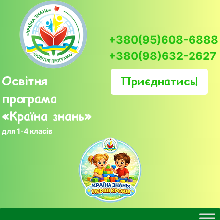
Skip
to
content
+380(95)608-6888
+380(98)632-2627
Освітня
Приєднатись!
програма
«Країна знань»
для 1-4 класів