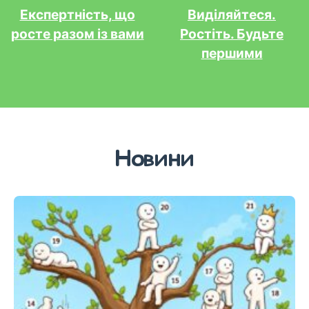
Експертність, що
Виділяйтеся.
росте разом із вами
Ростіть. Будьте
першими
Новини