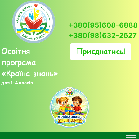
Skip
to
content
+380(95)608-6888
+380(98)632-2627
Освітня
Приєднатись!
програма
«Країна знань»
для 1-4 класів