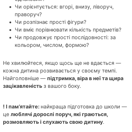
Чи орієнтується: вгорі, внизу, ліворуч,
праворуч?
Чи розпізнає прості фігури?
Чи вміє порівнювати кількість предметів?
Чи продовжує прості послідовності: за
кольором, числом, формою?
Не хвилюйтеся, якщо щось ще не вдається —
кожна дитина розвивається у своєму темпі.
Найголовніше —
підтримка, віра в неї та щира
зацікавленість
з вашого боку.
!
І пам’ятайте:
найкраща підготовка до школи —
це
люблячі дорослі поруч, які граються,
розмовляють і слухають свою дитину
.