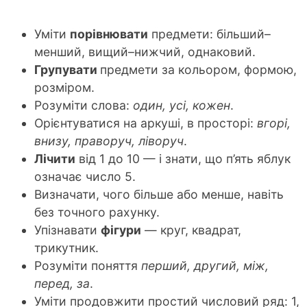
Уміти
порівнювати
предмети: більший–
менший, вищий–нижчий, однаковий.
Групувати
предмети за кольором, формою,
розміром.
Розуміти слова:
один, усі, кожен
.
Орієнтуватися на аркуші, в просторі:
вгорі,
внизу, праворуч, ліворуч
.
Лічити
від 1 до 10 — і знати, що п’ять яблук
означає число 5.
Визначати, чого більше або менше, навіть
без точного рахунку.
Упізнавати
фігури
— круг, квадрат,
трикутник.
Розуміти поняття
перший, другий, між,
перед, за
.
Уміти продовжити простий числовий ряд: 1,