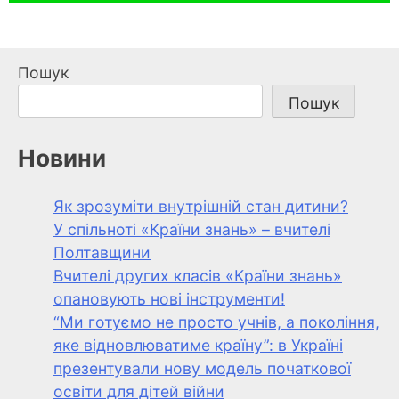
Пошук
Пошук
Новини
Як зрозуміти внутрішній стан дитини?
У спільноті «Країни знань» – вчителі
Полтавщини
Вчителі других класів «Країни знань»
опановують нові інструменти!
“Ми готуємо не просто учнів, а покоління,
яке відновлюватиме країну”: в Україні
презентували нову модель початкової
освіти для дітей війни