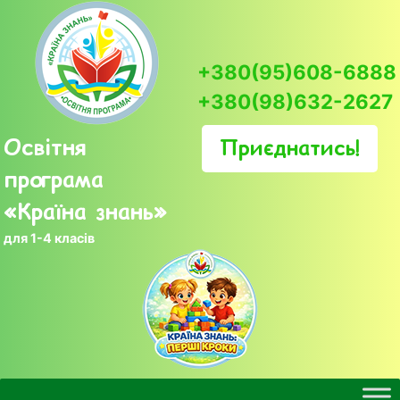
Skip
to
content
+380(95)608-6888
+380(98)632-2627
Освітня
Приєднатись!
програма
«Країна знань»
для 1-4 класів